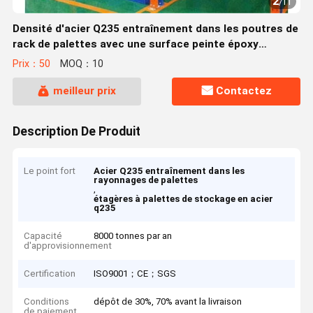
2
/
11
Densité d'acier Q235 entraînement dans les poutres de
rack de palettes avec une surface peinte époxy
électrostatique sur mesure
Prix：50
MOQ：10
meilleur prix
Contactez
Description De Produit
Le point fort
Acier Q235 entraînement dans les
rayonnages de palettes
,
étagères à palettes de stockage en acier
q235
Capacité
8000 tonnes par an
d'approvisionnement
Certification
ISO9001；CE；SGS
Conditions
dépôt de 30%, 70% avant la livraison
de paiement