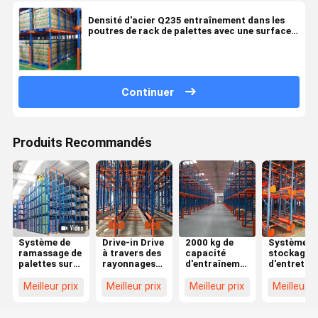
Densité d'acier Q235 entraînement dans les
poutres de rack de palettes avec une surface
peinte époxy électrostatique sur mesure
Continuer
Produits Recommandés
Système de
Drive-in Drive
2000 kg de
Système d
ramassage de
à travers des
capacité
stockage
palettes sur
rayonnages
d'entraînement
d'entretien
mesure,
pour le
dans les
Drive-in
système de
stockage de
rayonnages
Drive-
Meilleur prix
Meilleur prix
Meilleur prix
Meilleur p
ramassage de
grand volume
de palettes
through
palettes
pour un
Racking
lourds
entrepôt