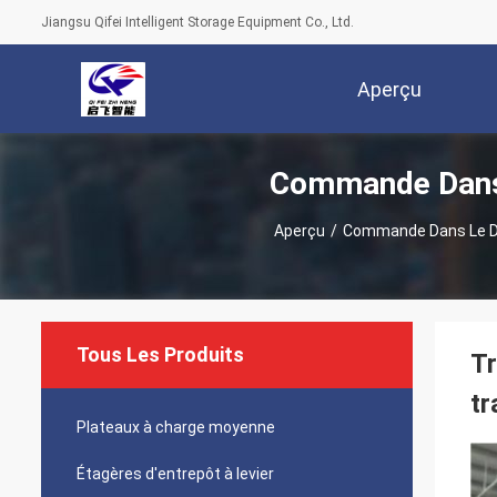
Jiangsu Qifei Intelligent Storage Equipment Co., Ltd.
Aperçu
Commande Dans L
Aperçu
/
Commande Dans Le Déf
Tous Les Produits
Tr
tr
Plateaux à charge moyenne
Étagères d'entrepôt à levier