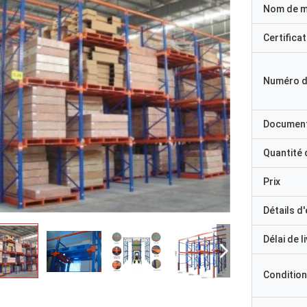
Nom de 
Certificat
Numéro d
Documen
Quantité
Prix
Détails d
Délai de l
Condition