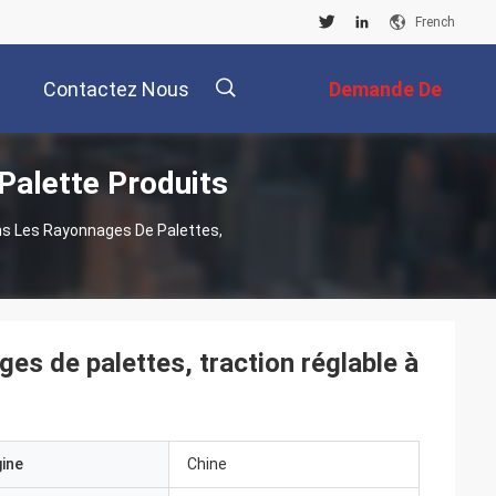
French
Contactez Nous
Demande De
Palette Produits
Soumission
描
ns Les Rayonnages De Palettes,
述
ges de palettes, traction réglable à
gine
Chine