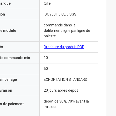
marque
Qifei
ion
ISO9001；CE；SGS
commande dans le
e modèle
défilement ligne par ligne de
palette
ts
Brochure du produit PDF
 de commande min
10
50
'emballage
EXPORTATION STANDARD
ivraison
20 jours après dépôt
dépôt de 30%, 70% avant la
s de paiement
livraison