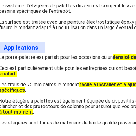
Le système d'étagères de palettes drive-in est compatible avec
besoins spécifiques de l'entrepôt.
La surface est traitée avec une peinture électrostatique époxy po
l'usure.le rendant adapté à une utilisation dans un large éventail
Applications:
Le porte-palette est parfait pour les occasions où un
densité d
Ceci est particulièrement utile pour les entreprises qui ont beso
produit.
Les trous de 75 mm carrés le rendent
facile à installer et à a
spécifiques
.
Notre étagère à palettes est également équipée de dispositifs 
plancher et des protecteurs de colonne pour assurer que vos p
à tout moment
.
Les étagères sont faites de matériaux de haute qualité provenant