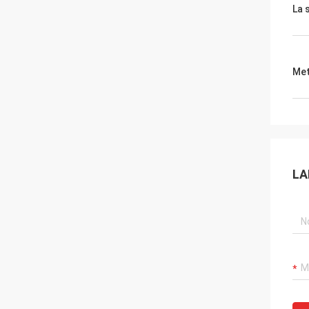
La 
Met
LA