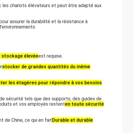
 les chariots élévateurs et peut être adapté aux
ur assurer la durabilité et la résistance à
 d'environnements.
e stockage élevée
est requise.
in
stocker de grandes quantités du même
juster les étagères pour répondre à vos besoins
de sécurité tels que des supports, des guides de
roduits et vos employés restent
en toute sécurité
 de Chine, ce qui en fait
Durable et durable
.