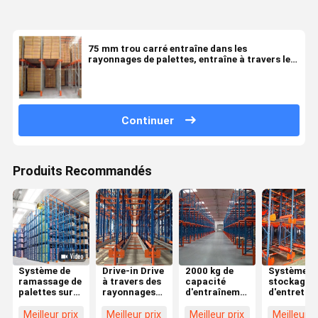
75 mm trou carré entraîne dans les
rayonnages de palettes, entraîne à travers le
système de rayonnage
Continuer
Produits Recommandés
Système de
Drive-in Drive
2000 kg de
Système d
ramassage de
à travers des
capacité
stockage
palettes sur
rayonnages
d'entraînement
d'entretien
mesure,
pour le
dans les
Drive-in
système de
stockage de
rayonnages
Drive-
Meilleur prix
Meilleur prix
Meilleur prix
Meilleur p