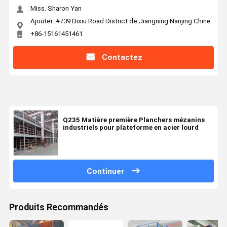
Miss. Sharon Yan
Ajouter: #739 Dixiu Road District de Jiangning Nanjing Chine
+86-15161451461
Contactez
Q235 Matière première Planchers mézanins
industriels pour plateforme en acier lourd
Continuer
Produits Recommandés