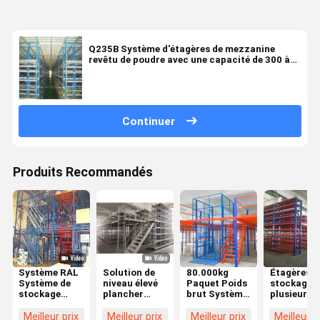
Q235B Système d'étagères de mezzanine
revêtu de poudre avec une capacité de 300 à
1500 kg
Continuer
Produits Recommandés
Système RAL
Solution de
80.000kg
Étagères d
Système de
niveau élevé
Paquet Poids
stockage à
stockage
plancher
brut Système
plusieurs
couleur
mézanin 2-3
de rangement
niveaux av
mézanine
niveaux avec
mézanine
escaliers
Meilleur prix
Meilleur prix
Meilleur prix
Meilleur p