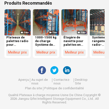
Produits Recommandés
Plateaux de
1000-1500 kg
Étagère de
Système d
palettes radio
de charge
navette pour
rangement
pour
Système de
palettes en
radio-
solutions de
rangement de
acier,
navettes à
stockage sur
radio-
système de
palettes d
Meilleur prix
Meilleur prix
Meilleur prix
Meilleur p
mesure
navettes,
navette radio.
1000 à 15
Systèmes d'
kg pour un
étagères
stockage d
industrielles
grande
réglables
capacité
Aperçu
Au sujet de
Contactez-
Desktop
nous
nous
Site
Plan du site
Politique de confidentialité
Qualité
Plateaux à charge moyenne
Usine De Chine.Copyright ©
2026 Jiangsu Qifei Intelligent Storage Equipment Co., Ltd.. All
Rights Reserved.