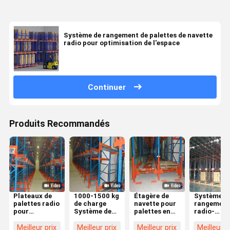
Système de rangement de palettes de navette
radio pour optimisation de l'espace
Continuer
Produits Recommandés
Plateaux de
1000-1500 kg
Étagère de
Système d
palettes radio
de charge
navette pour
rangement
pour
Système de
palettes en
radio-
solutions de
rangement de
acier,
navettes à
stockage sur
radio-
système de
palettes d
Meilleur prix
Meilleur prix
Meilleur prix
Meilleur p