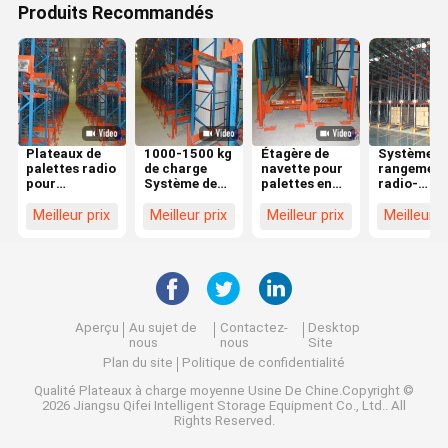
Produits Recommandés
Plateaux de
1000-1500 kg
Étagère de
Système d
palettes radio
de charge
navette pour
rangement
pour
Système de
palettes en
radio-
solutions de
rangement de
acier,
navettes à
stockage sur
radio-
système de
palettes d
Meilleur prix
Meilleur prix
Meilleur prix
Meilleur p
mesure
navettes,
navette radio.
1000 à 15
Systèmes d'
kg pour un
étagères
stockage d
industrielles
grande
réglables
capacité
Aperçu
Au sujet de
Contactez-
Desktop
nous
nous
Site
Plan du site
Politique de confidentialité
Qualité
Plateaux à charge moyenne
Usine De Chine.Copyright ©
2026 Jiangsu Qifei Intelligent Storage Equipment Co., Ltd.. All
Rights Reserved.