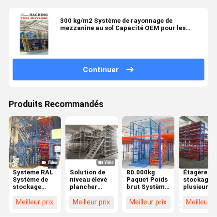
300 kg/m2 Système de rayonnage de
mezzanine au sol Capacité OEM pour les
solutions de stockage
Continuer
Produits Recommandés
Système RAL
Solution de
80.000kg
Étagères d
Système de
niveau élevé
Paquet Poids
stockage à
stockage
plancher
brut Système
plusieurs
couleur
mézanin 2-3
de rangement
niveaux av
mézanine
niveaux avec
mézanine
escaliers
Meilleur prix
Meilleur prix
Meilleur prix
Meilleur p
Capacité
300 500 800
lourd avec
300-1500 kg
kg/m2 de
structure