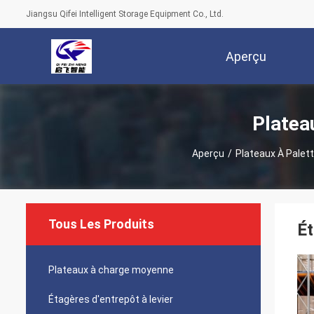
Jiangsu Qifei Intelligent Storage Equipment Co., Ltd.
Aperçu
Platea
Aperçu
/
Plateaux À Palet
Tous Les Produits
Ét
Plateaux à charge moyenne
Étagères d'entrepôt à levier