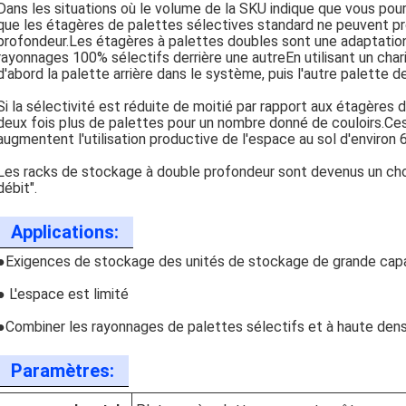
Dans les situations où le volume de la SKU indique que vous pour
que les étagères de palettes sélectives standard ne peuvent pro
profondeur.Les étagères à palettes doubles sont une adaptatio
rayonnages 100% sélectifs derrière une autreEn utilisant un char
d'abord la palette arrière dans le système, puis l'autre palette d
Si la sélectivité est réduite de moitié par rapport aux étagères 
deux fois plus de palettes pour un nombre donné de couloirs.C
augmentent l'utilisation productive de l'espace au sol d'environ
Les racks de stockage à double profondeur sont devenus un choi
débit".
Applications:
●Exigences de stockage des unités de stockage de grande cap
● L'espace est limité
●Combiner les rayonnages de palettes sélectifs et à haute dens
Paramètres: