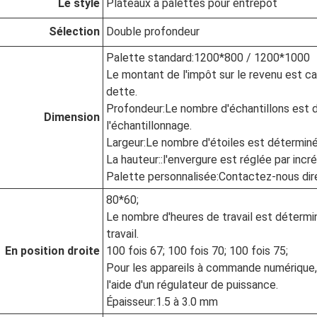
Le style
Plateaux à palettes pour entrepôt
Sélection
Double profondeur
Palette standard
:
1200*800 / 1200*1000
Le montant de l'impôt sur le revenu est c
dette.
Profondeur
:
Le nombre d'échantillons est 
Dimension
l'échantillonnage.
Largeur
:
Le nombre d'étoiles est déterminé
La hauteur:
:
l'envergure est réglée par in
Palette personnalisée
:
Contactez-nous di
80*60;
Le nombre d'heures de travail est détermi
travail.
En position droite
100 fois 67; 100 fois 70; 100 fois 75;
Pour les appareils à commande numérique, 
l'aide d'un régulateur de puissance.
Épaisseur
:
1.5 à 3.0 mm