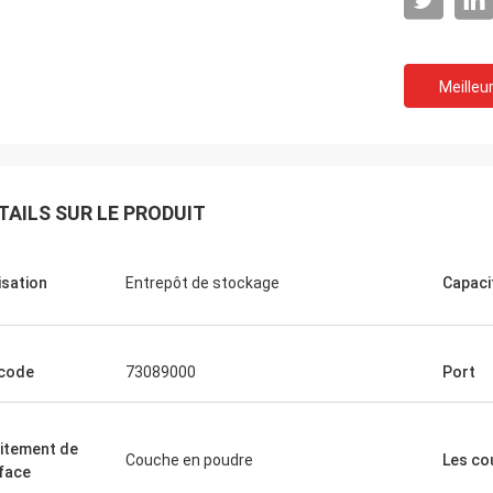
Meilleur
TAILS SUR LE PRODUIT
lisation
Entrepôt de stockage
Capaci
code
73089000
Port
itement de
Couche en poudre
Les co
face