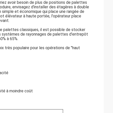
riez avoir besoin de plus de positions de palettes
duire, envisagez d'installer des étagères à double
n simple et économique qui place une rangée de
iot élévateur à haute portée, l'opérateur place
evant.
de palettes classiques, il est possible de stocker
es systèmes de rayonnages de palettes d'entrepôt
 60% à 65%.
x très populaire pour les opérations de "haut
acité
ité à moindre coût