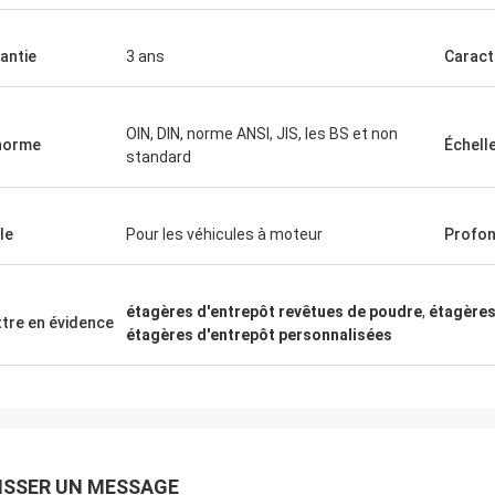
antie
3 ans
Caract
OIN, DIN, norme ANSI, JIS, les BS et non
norme
Échell
standard
le
Pour les véhicules à moteur
Profo
étagères d'entrepôt revêtues de poudre
,
étagères
tre en évidence
étagères d'entrepôt personnalisées
ISSER UN MESSAGE