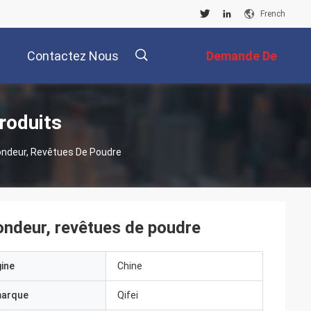
French
Contactez Nous
Demande De
Soumission
描
roduits
ondeur, Revêtues De Poudre
述
ondeur, revêtues de poudre
gine
Chine
marque
Qifei