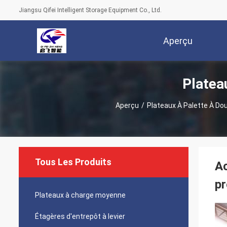
Jiangsu Qifei Intelligent Storage Equipment Co., Ltd.
Aperçu
Platea
Aperçu
/
Plateaux À Palette À Do
Tous Les Produits
Ac
p
Plateaux à charge moyenne
Étagères d'entrepôt à levier