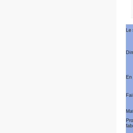
Le 
Di
En 
Fa
Mat
Pro
fab