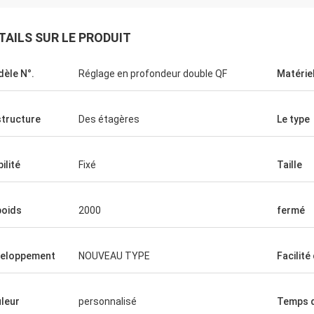
TAILS SUR LE PRODUIT
èle N°.
Réglage en profondeur double QF
Matérie
structure
Des étagères
Le type
ilité
Fixé
Taille
poids
2000
fermé
eloppement
NOUVEAU TYPE
Facilité
leur
personnalisé
Temps d