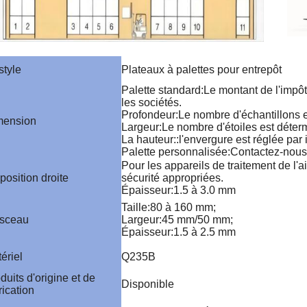
style
Plateaux à palettes pour entrepôt
Palette standard
:
Le montant de l'impôt 
les sociétés.
Profondeur
:
Le nombre d'échantillons e
mension
Largeur
:
Le nombre d'étoiles est déter
La hauteur:
:
l'envergure est réglée pa
Palette personnalisée
:
Contactez-nous
Pour les appareils de traitement de l'
position droite
sécurité appropriées.
Épaisseur
:
1.5 à 3.0 mm
Taille
:
80 à 160 mm;
isceau
Largeur
:
45 mm/50 mm;
Épaisseur
:
1.5 à 2.5 mm
ériel
Q235B
duits d'origine et de
Disponible
rication