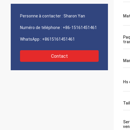
Personne à contacter :
Sharon Yan
Mat
Numéro de téléphone :
+86-15161451461
Paq
WhatsApp :
+8615161451461
tra
Contact
Mar
Hs 
Tai
Ser
ven