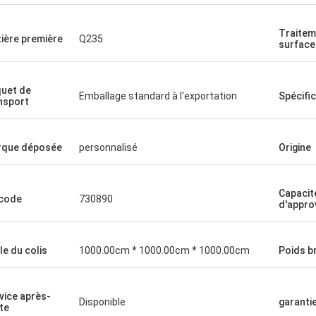
Traitem
ière première
Q235
surface
uet de
Emballage standard à l'exportation
Spécifi
nsport
que déposée
personnalisé
Origine
Capacit
code
730890
d'appro
lle du colis
1000.00cm * 1000.00cm * 1000.00cm
Poids br
vice après-
Disponible
garanti
te