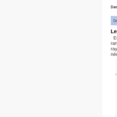
Den
De
Le
E
ran
ra
né