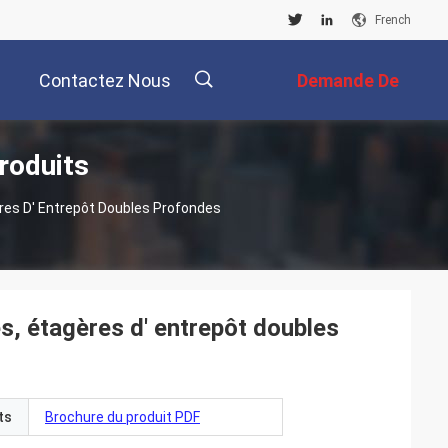
French
Contactez Nous
Demande De
roduits
Soumission
描
ères D' Entrepôt Doubles Profondes
述
s, étagères d' entrepôt doubles
ts
Brochure du produit PDF