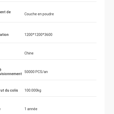
ent de
Couche en poudre
cation
1200*1200*3600
Chine
é
50000 PCS/an
visionnement
ut du colis
100.000kg
e
1 année