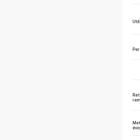
Uti
Per
Ret
re
Met
évi