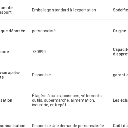
uet de
Emballage standard à l'exportation
Spécifi
nsport
que déposée
personnalisé
Origine
Capacit
code
730890
d'appro
vice après-
Disponible
garanti
te
Étagère à outils, boissons, vêtements,
lisation
outils, supermarché, alimentation,
Les éch
industrie, entrepôt
sonnalisation
Disponible Une demande personnalisée
Coût du