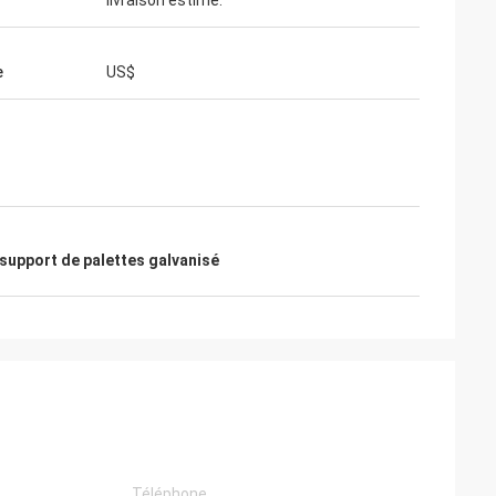
livraison estimé.
e
US$
support de palettes galvanisé