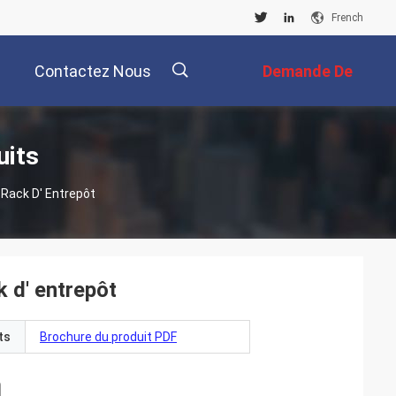
French
Contactez Nous
Demande De
Soumission
描
uits
Rack D' Entrepôt
述
k d' entrepôt
ts
Brochure du produit PDF