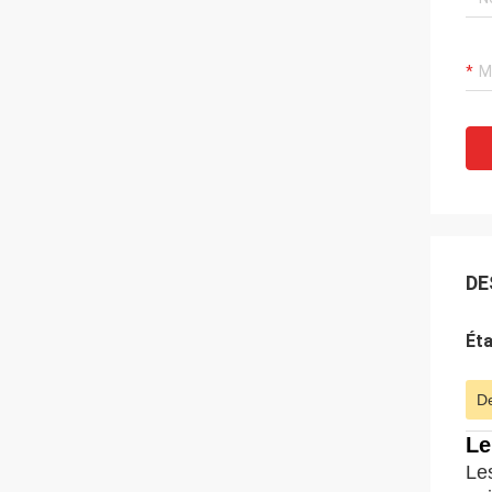
DE
Éta
De
Le
Le