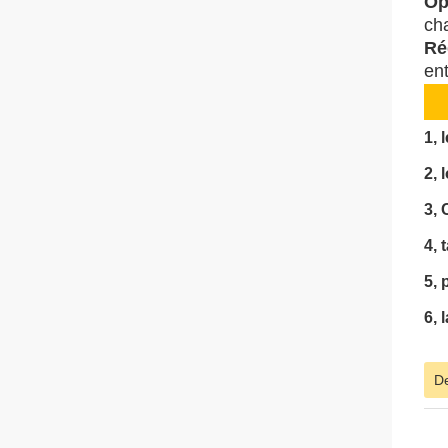
Op
cha
Ré
en
1, 
2, 
3,
4, 
5, 
6, 
De