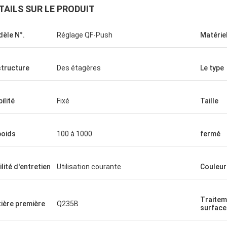
TAILS SUR LE PRODUIT
èle N°.
Réglage QF-Push
Matérie
structure
Des étagères
Le type
ilité
Fixé
Taille
poids
100 à 1000
fermé
ilité d'entretien
Utilisation courante
Couleur
Traitem
ière première
Q235B
surface