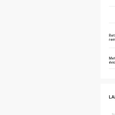
Ret
re
Met
évi
LA