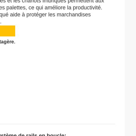
inés et les chariots imbriqués permettent aux
s palettes, ce qui améliore la productivité.
iqué aide à protéger les marchandises
.
tagère.
stème de rails en boucle: