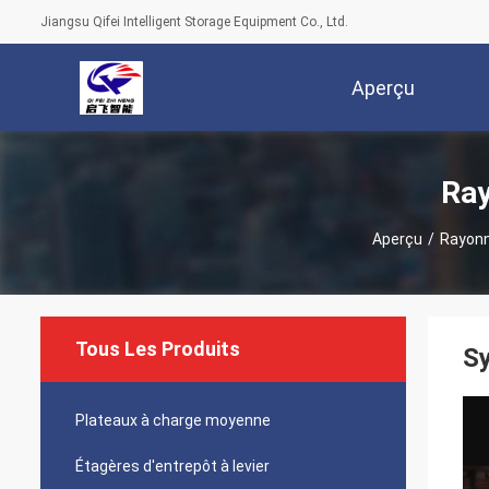
Jiangsu Qifei Intelligent Storage Equipment Co., Ltd.
Aperçu
Ray
Aperçu
/
Rayonn
Tous Les Produits
Sy
Plateaux à charge moyenne
Étagères d'entrepôt à levier