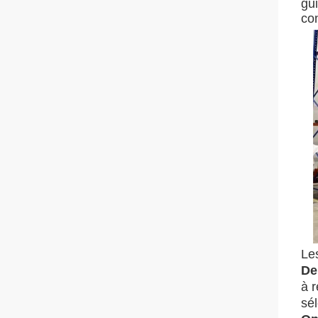
gui
con
Le
De
à 
sél