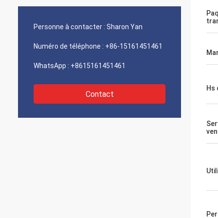
Paq
tra
Personne à contacter :
Sharon Yan
Numéro de téléphone :
+86-15161451461
Mar
WhatsApp :
+8615161451461
Hs 
Contact
Ser
ven
Uti
Per