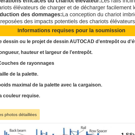
érations efficaces du chariot élévateur:
Les rails incl
riots élévateurs de charger et de décharger facilement le
duction des dommages:
La conception du chariot imbr
treposées des impacts potentiels des chariots élévateurs
Informations requises pour la soumission
le dessin ou le projet de dessin AUTOCAD d'entrepôt ou d'é
longueur, hauteur et largeur de l'entrepôt.
 Couches de rayonnages
taille de la palette.
poids maximal de la palette avec la cargaison.
la couleur requise.
s photos détaillées
1.
S
Sy