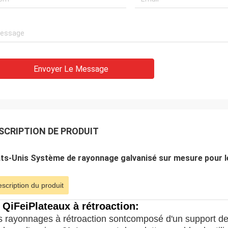
Envoyer Le Message
SCRIPTION DE PRODUIT
ts-Unis Système de rayonnage galvanisé sur mesure pour l
scription du produit
 QiFei
Plateaux à rétroaction
:
s rayonnages à rétroaction sont
composé d'un support de p