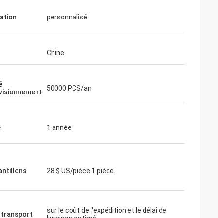
cation
personnalisé
Chine
é
50000 PCS/an
visionnement
e
1 année
antillons
28 $ US/pièce 1 pièce.
sur le coût de l'expédition et le délai de
 transport