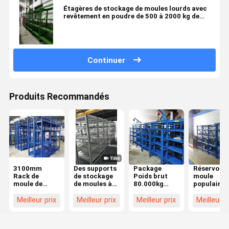
Étagères de stockage de moules lourds avec
revêtement en poudre de 500 à 2000 kg de
capacité
Continuer
Produits Recommandés
3100mm
Des supports
Package
Réservoir 
Rack de
de stockage
Poids brut
moule
moule de
de moules à
80.000kg
populaire 
stockage en
injection en
Entreposage
charge lou
acier avec
acier, des
de
Meilleur prix
Meilleur prix
Meilleur prix
Meilleur p
style réglable
supports de
moisissures
moules
lourdes dans
réglables à 2
des porte-